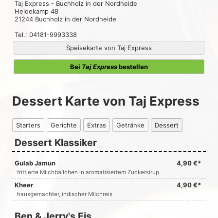
Taj Express - Buchholz in der Nordheide
Heidekamp 48
21244 Buchholz in der Nordheide
Tel.: 04181-9993338
Speisekarte von Taj Express
Bei
Taj Express
bestellen
Dessert Karte von Taj Express
Starters
Gerichte
Extras
Getränke
Dessert
Dessert Klassiker
Gulab Jamun
4,90 €*
frittierte Milchbällchen in aromatisiertem Zuckersirup
Kheer
4,90 €*
hausgemachter, indischer Milchreis
Ben & Jerry's Eis