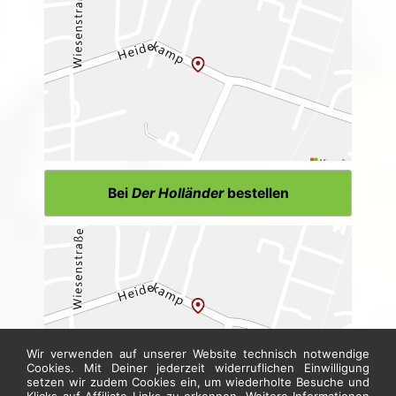
Bei
Der Holländer
bestellen
Wir verwenden auf unserer Website technisch notwendige
Cookies. Mit Deiner jederzeit widerruflichen Einwilligung
setzen wir zudem Cookies ein, um wiederholte Besuche und