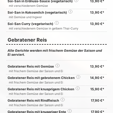
Soi-San in Erdnuss-Sauce (vegetarisch)
i
13,90 €*
mit verschiedenem Gemüse
Soi-San in Kokosmilch (vegetarisch)
i
13,90 €*
mit Gemüse und Ingwer
Soi-San Curry (vegetarisch)
i
13,90 €*
mit verschiedenem Gemüse in gelbem Thai-Curry
Gebratener Reis
Alle Gerichte werden mit frischem Gemüse der Saison und
Ei serviert.
Gebratener Reis mit Gemüse
i
13,90 €*
mit frischem Gemüse der Saison und Ei
Gebratener Reis mit gebratenem Chicken
i
14,90 €*
mit frischem Gemüse der Saison und Ei
Gebratener Reis mit knusprigem Chicken
i
15,90 €*
mit frischem Gemüse der Saison und Ei
Gebratener Reis mit Rindfleisch
i
17,90 €*
mit frischem Gemüse der Saison und Ei
Gebratener Reis mit knuspriger Ente
i
17,90 €*