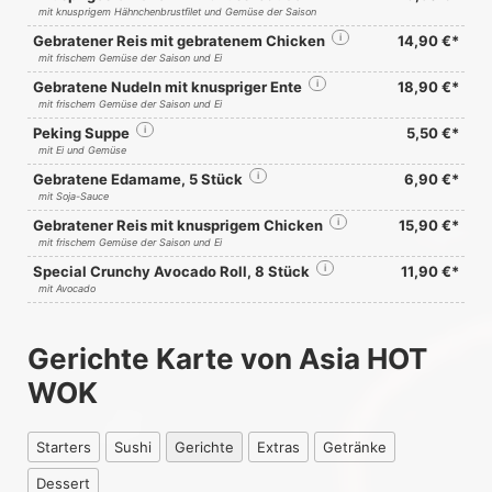
mit knusprigem Hähnchenbrustfilet und Gemüse der Saison
Gebratener Reis mit gebratenem Chicken
i
14,90 €*
mit frischem Gemüse der Saison und Ei
Gebratene Nudeln mit knuspriger Ente
i
18,90 €*
mit frischem Gemüse der Saison und Ei
Peking Suppe
i
5,50 €*
mit Ei und Gemüse
Gebratene Edamame, 5 Stück
i
6,90 €*
mit Soja-Sauce
Gebratener Reis mit knusprigem Chicken
i
15,90 €*
mit frischem Gemüse der Saison und Ei
Special Crunchy Avocado Roll, 8 Stück
i
11,90 €*
mit Avocado
Gerichte Karte von Asia HOT
WOK
Starters
Sushi
Gerichte
Extras
Getränke
Dessert