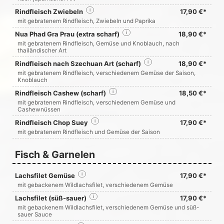
Rindfleisch Zwiebeln
i
17,90 €*
mit gebratenem Rindfleisch, Zwiebeln und Paprika
Nua Phad Gra Prau (extra scharf)
i
18,90 €*
mit gebratenem Rindfleisch, Gemüse und Knoblauch, nach
thailändischer Art
Rindfleisch nach Szechuan Art (scharf)
i
18,90 €*
mit gebratenem Rindfleisch, verschiedenem Gemüse der Saison,
Knoblauch
Rindfleisch Cashew (scharf)
i
18,50 €*
mit gebratenem Rindfleisch, verschiedenem Gemüse und
Cashewnüssen
Rindfleisch Chop Suey
i
17,90 €*
mit gebratenem Rindfleisch und Gemüse der Saison
Fisch & Garnelen
Lachsfilet Gemüse
i
17,90 €*
mit gebackenem Wildlachsfilet, verschiedenem Gemüse
Lachsfilet (süß-sauer)
i
17,90 €*
mit gebackenem Wildlachsfilet, verschiedenem Gemüse und süß-
sauer Sauce