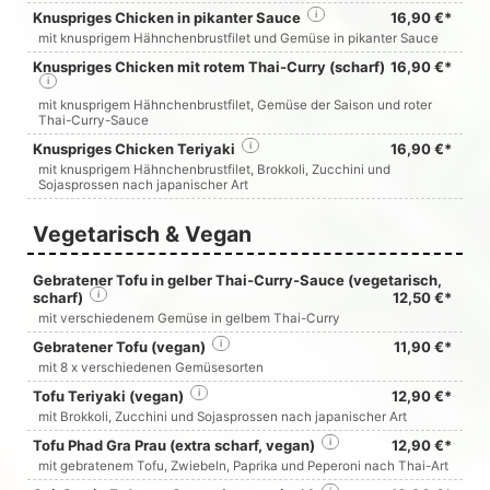
Knuspriges Chicken in pikanter Sauce
i
16,90 €*
mit knusprigem Hähnchenbrustfilet und Gemüse in pikanter Sauce
Knuspriges Chicken mit rotem Thai-Curry (scharf)
16,90 €*
i
mit knusprigem Hähnchenbrustfilet, Gemüse der Saison und roter
Thai-Curry-Sauce
Knuspriges Chicken Teriyaki
i
16,90 €*
mit knusprigem Hähnchenbrustfilet, Brokkoli, Zucchini und
Sojasprossen nach japanischer Art
Vegetarisch & Vegan
Gebratener Tofu in gelber Thai-Curry-Sauce (vegetarisch,
scharf)
i
12,50 €*
mit verschiedenem Gemüse in gelbem Thai-Curry
Gebratener Tofu (vegan)
i
11,90 €*
mit 8 x verschiedenen Gemüsesorten
Tofu Teriyaki (vegan)
i
12,90 €*
mit Brokkoli, Zucchini und Sojasprossen nach japanischer Art
Tofu Phad Gra Prau (extra scharf, vegan)
i
12,90 €*
mit gebratenem Tofu, Zwiebeln, Paprika und Peperoni nach Thai-Art