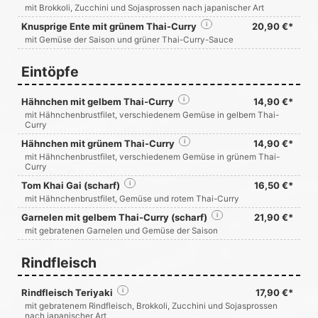
mit Brokkoli, Zucchini und Sojasprossen nach japanischer Art
Knusprige Ente mit grünem Thai-Curry
i
20,90 €*
mit Gemüse der Saison und grüner Thai-Curry-Sauce
Eintöpfe
Hähnchen mit gelbem Thai-Curry
i
14,90 €*
mit Hähnchenbrustfilet, verschiedenem Gemüse in gelbem Thai-
Curry
Hähnchen mit grünem Thai-Curry
i
14,90 €*
mit Hähnchenbrustfilet, verschiedenem Gemüse in grünem Thai-
Curry
Tom Khai Gai (scharf)
i
16,50 €*
mit Hähnchenbrustfilet, Gemüse und rotem Thai-Curry
Garnelen mit gelbem Thai-Curry (scharf)
i
21,90 €*
mit gebratenen Garnelen und Gemüse der Saison
Rindfleisch
Rindfleisch Teriyaki
i
17,90 €*
mit gebratenem Rindfleisch, Brokkoli, Zucchini und Sojasprossen
nach japanischer Art