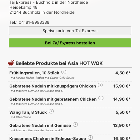
Taj Express - Buchholz in der Nordheide
Heidekamp 48
21244 Buchholz in der Nordheide
Tel.: 04181-9993338
Speisekarte von Taj Express
Bei
Taj Express
bestellen
Beliebte Produkte bei Asia HOT WOK
Frühlingsrollen, 10 Stück
i
4,50 €*
mit kleinen Rollen, frittiert mit Sweet-Chili-Sauce
Gebratene Nudeln mit knusprigem Chicken
i
15,90 €*
mit frischem Gemüse der Saison und Ei
Gebratene Nudeln mit gebratenem Chicken
i
14,90 €*
mit frischem Gemüse der Saison und Ei
Wang Tan, 8 Stück
i
5,50 €*
mit Chili-Sauce
Gebratene Nudeln mit Gemüse
i
13,90 €*
mit frischem Gemüse der Saison und Ei
Knuspriges Chicken in Erdnuss-Sauce
i
16,50 €*