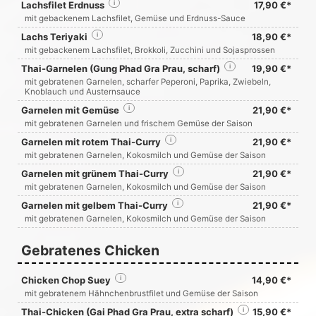
Lachsfilet Erdnuss
i
17,90 €*
mit gebackenem Lachsfilet, Gemüse und Erdnuss-Sauce
Lachs Teriyaki
i
18,90 €*
mit gebackenem Lachsfilet, Brokkoli, Zucchini und Sojasprossen
Thai-Garnelen (Gung Phad Gra Prau, scharf)
i
19,90 €*
mit gebratenen Garnelen, scharfer Peperoni, Paprika, Zwiebeln,
Knoblauch und Austernsauce
Garnelen mit Gemüse
i
21,90 €*
mit gebratenen Garnelen und frischem Gemüse der Saison
Garnelen mit rotem Thai-Curry
i
21,90 €*
mit gebratenen Garnelen, Kokosmilch und Gemüse der Saison
Garnelen mit grünem Thai-Curry
i
21,90 €*
mit gebratenen Garnelen, Kokosmilch und Gemüse der Saison
Garnelen mit gelbem Thai-Curry
i
21,90 €*
mit gebratenen Garnelen, Kokosmilch und Gemüse der Saison
Gebratenes Chicken
Chicken Chop Suey
i
14,90 €*
mit gebratenem Hähnchenbrustfilet und Gemüse der Saison
Thai-Chicken (Gai Phad Gra Prau, extra scharf)
i
15,90 €*