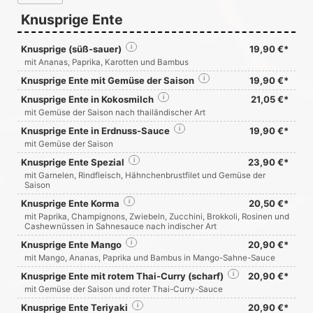
Knusprige Ente
Knusprige (süß-sauer)
i
19,90 €*
mit Ananas, Paprika, Karotten und Bambus
Knusprige Ente mit Gemüse der Saison
i
19,90 €*
Knusprige Ente in Kokosmilch
i
21,05 €*
mit Gemüse der Saison nach thailändischer Art
Knusprige Ente in Erdnuss-Sauce
i
19,90 €*
mit Gemüse der Saison
Knusprige Ente Spezial
i
23,90 €*
mit Garnelen, Rindfleisch, Hähnchenbrustfilet und Gemüse der
Saison
Knusprige Ente Korma
i
20,50 €*
mit Paprika, Champignons, Zwiebeln, Zucchini, Brokkoli, Rosinen und
Cashewnüssen in Sahnesauce nach indischer Art
Knusprige Ente Mango
i
20,90 €*
mit Mango, Ananas, Paprika und Bambus in Mango-Sahne-Sauce
Knusprige Ente mit rotem Thai-Curry (scharf)
i
20,90 €*
mit Gemüse der Saison und roter Thai-Curry-Sauce
Knusprige Ente Teriyaki
i
20,90 €*